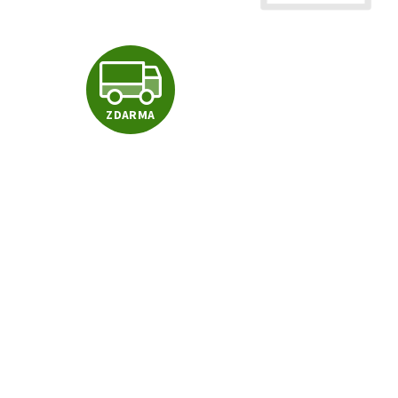
Z
ZDARMA
D
A
R
M
A