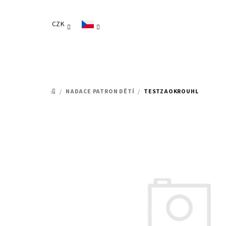
Přejít
na
CZK
obsah
/
NADACE PATRON DĚTÍ
/
TESTZAOKROUHL
DOMŮ