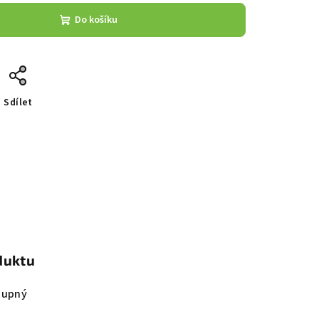
Do košíku
Sdílet
duktu
tupný