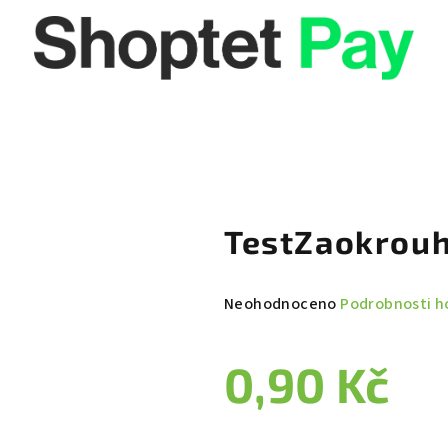
TestZaokrouh
Průměrné
Neohodnoceno
Podrobnosti h
hodnocení
produktu
0,90 Kč
je
0,0
z
Měrná
5